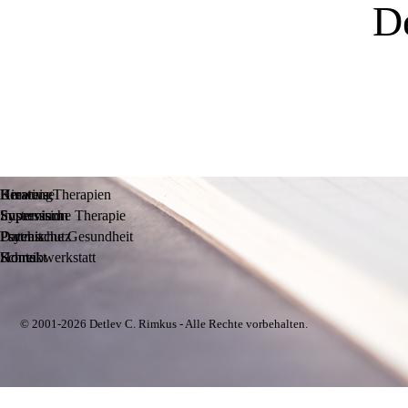
D
Beratung
Kreative Therapien
Hinweise
Supervision
Systemische Therapie
Impressum
Psychische Gesundheit
Portrait
Datenschutz
Schreibwerkstatt
Kontakt
Home
© 2001-2026 Detlev C. Rimkus - Alle Rechte vorbehalten.
Zurück zum Seiteninhalt