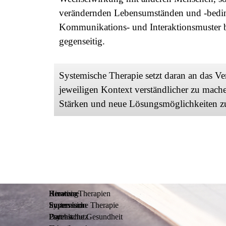
verändernden Lebensumständen und -bedin
Kommunikations- und Interaktionsmuster b
gegenseitig.
Systemische Therapie setzt daran an das Ver
jeweiligen Kontext verständlicher zu mach
Stärken und neue Lösungsmöglichkeiten zu
Beratung
Kreative Therapien
Hinweise
Supervision
Systemische Therapie
Impressum
Psychische Gesundheit
Portrait
Datenschutz