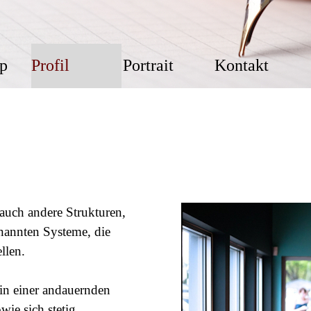
Menü überspringen
p
Profil
Portrait
Kontakt
▼
▼
 auch andere Strukturen,
enannten
Systeme, die
llen
.
 in einer andauernden
ie sich stetig